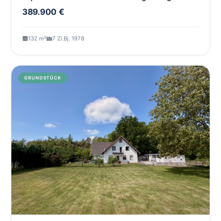
389.900 €
132 m²
7 Zi.
Bj. 1978
GRUNDSTÜCK
KAUFEN