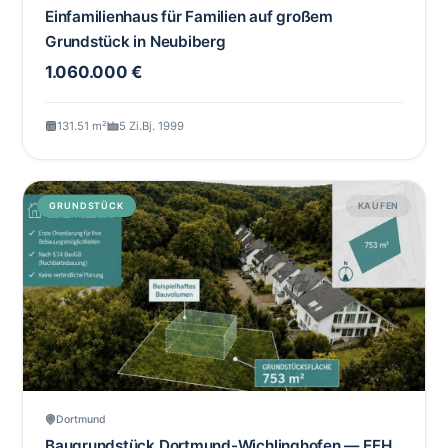
Einfamilienhaus für Familien auf großem
Grundstück in Neubiberg
1.060.000 €
131.51 m²
5 Zi.
Bj. 1999
GRUNDSTÜCK
KAUFEN
Dortmund
Baugrundstück Dortmund-Wichlinghofen — EFH