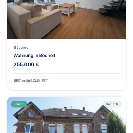
Bocholt
Wohnung in Bocholt
255.000 €
87 m²
4 Zi.
Bj. 1971
HAUS
KAUFEN