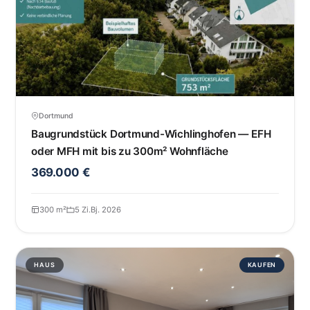
Dortmund
Baugrundstück Dortmund-Wichlinghofen — EFH
oder MFH mit bis zu 300m² Wohnfläche
369.000 €
300 m²
5 Zi.
Bj. 2026
HAUS
KAUFEN