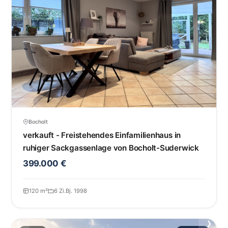
Bocholt
verkauft - Freistehendes Einfamilienhaus in
ruhiger Sackgassenlage von Bocholt-Suderwick
399.000 €
120 m²
6 Zi.
Bj. 1998
‹
›