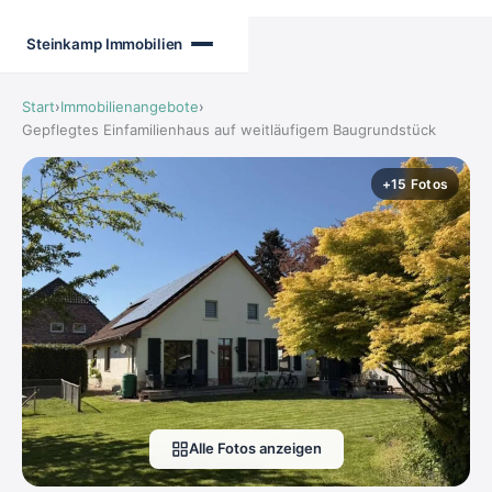
Zum
Inhalt
Steinkamp Immobilien
springen
Start
›
Immobilienangebote
›
Gepflegtes Einfamilienhaus auf weitläufigem Baugrundstück
+15 Fotos
Alle Fotos anzeigen