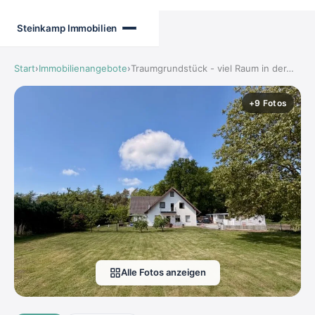
Zum
Inhalt
Steinkamp Immobilien
springen
Start
›
Immobilienangebote
›
Traumgrundstück - viel Raum in der…
+9 Fotos
Alle Fotos anzeigen